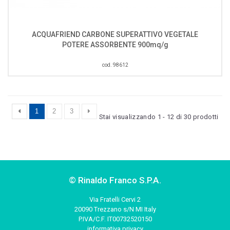
ACQUAFRIEND CARBONE SUPERATTIVO VEGETALE
POTERE ASSORBENTE 900mq/g
cod. 98612
1
2
3
Stai visualizzando 1 - 12 di 30 prodotti
© Rinaldo Franco S.P.A.
Via Fratelli Cervi 2
20090 Trezzano s/N MI Italy
P.IVA/C.F. IT00732520150
informativa privacy