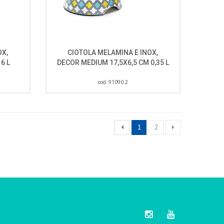
OX,
CIOTOLA MELAMINA E INOX,
6 L
DECOR MEDIUM 17,5X6,5 CM 0,35 L
cod. 91090.2
1
2