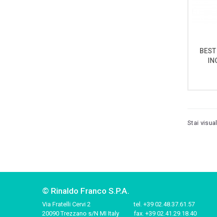
BEST
IN
Stai visua
© Rinaldo Franco S.P.A.
Via Fratelli Cervi 2
tel.
+39 02.48.37.61.57
20090 Trezzano s/N MI Italy
fax.
+39 02.41.29.18.40