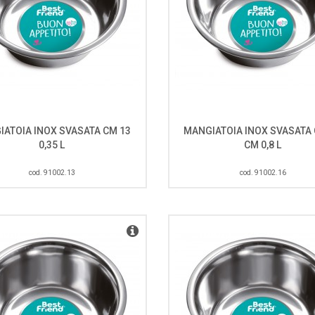
IATOIA INOX SVASATA CM 13
MANGIATOIA INOX SVASATA 
0,35 L
CM 0,8 L
cod. 91002.13
cod. 91002.16