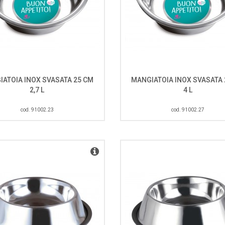
IATOIA INOX SVASATA 25 CM
MANGIATOIA INOX SVASATA 
2,7 L
4 L
cod. 91002.23
cod. 91002.27