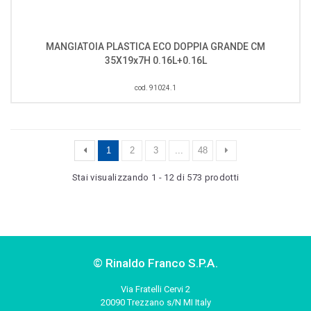
MANGIATOIA PLASTICA ECO DOPPIA GRANDE CM
35X19x7H 0.16L+0.16L
cod. 91024.1
1
2
3
...
48
Stai visualizzando 1 - 12 di 573 prodotti
© Rinaldo Franco S.P.A.
Via Fratelli Cervi 2
20090 Trezzano s/N MI Italy