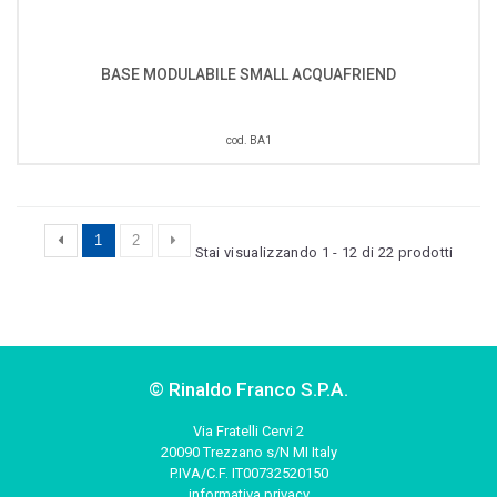
BASE MODULABILE SMALL ACQUAFRIEND
cod. BA1
1
2
Stai visualizzando 1 - 12 di 22 prodotti
© Rinaldo Franco S.P.A.
Via Fratelli Cervi 2
20090 Trezzano s/N MI Italy
P.IVA/C.F. IT00732520150
informativa privacy