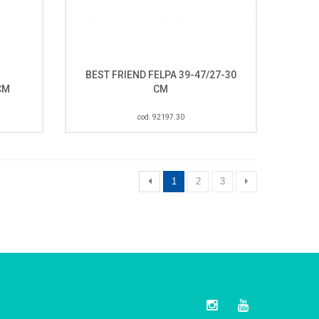
BEST FRIEND FELPA 39-47/27-30
CM
CM
cod. 92197.30
1
2
3