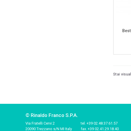
Best
Stai visua
© Rinaldo Franco S.P.A.
Via Fratelli Cervi 2
tel.
+39 02.48.37.61.57
20090 Trezzano s/N MI Italy
fax.
+39 02.41.29.18.40