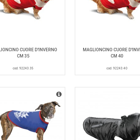
IONCINO CUORE D'INVERNO
MAGLIONCINO CUORE D'IN
CM 35
CM 40
cod. 92243.35
cod. 92243.40