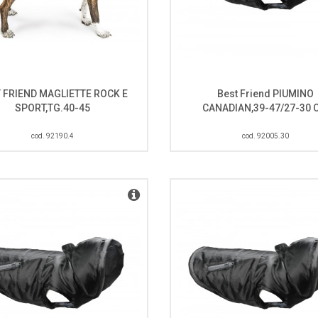
 FRIEND MAGLIETTE ROCK E
Best Friend PIUMINO
SPORT,TG.40-45
CANADIAN,39-47/27-30 
cod. 92190.4
cod. 92005.30