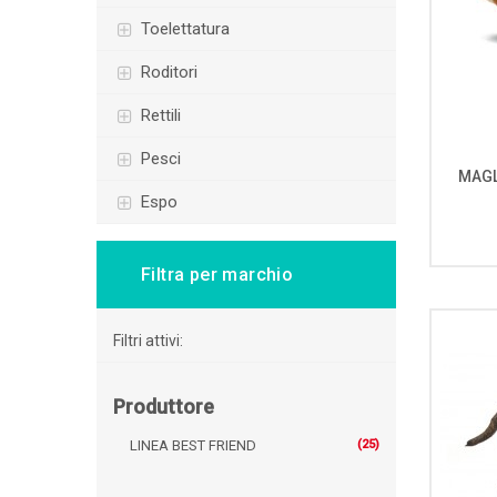
toelettatura
roditori
rettili
pesci
MAGL
espo
Filtra per marchio
Filtri attivi:
Produttore
LINEA BEST FRIEND
(25)