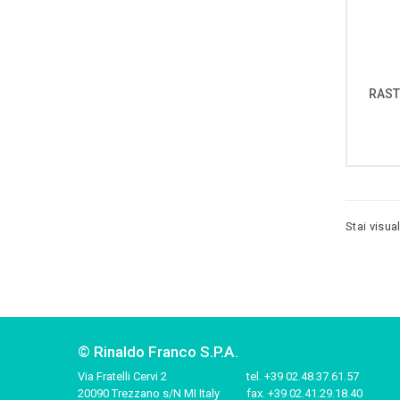
RAST
Stai visua
© Rinaldo Franco S.P.A.
Via Fratelli Cervi 2
tel.
+39 02.48.37.61.57
20090 Trezzano s/N MI Italy
fax.
+39 02.41.29.18.40