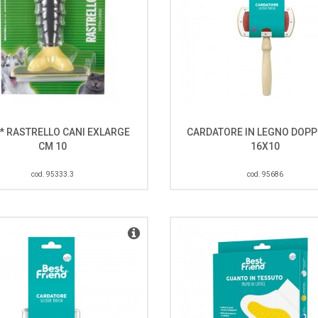
* RASTRELLO CANI EXLARGE
CARDATORE IN LEGNO DOPP
CM 10
16X10
cod. 95333.3
cod. 95686