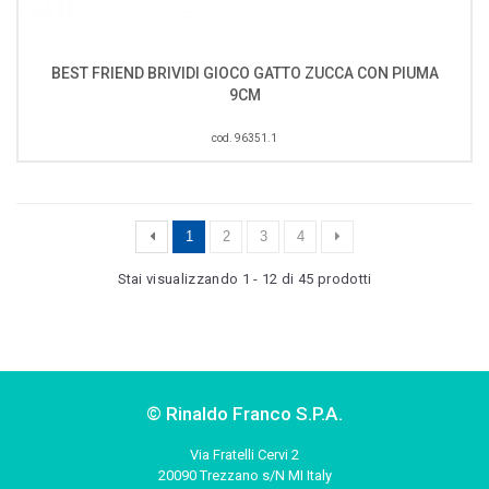
BEST FRIEND BRIVIDI GIOCO GATTO ZUCCA CON PIUMA
9CM
cod. 96351.1
1
2
3
4
Stai visualizzando 1 - 12 di 45 prodotti
© Rinaldo Franco S.P.A.
Via Fratelli Cervi 2
20090 Trezzano s/N MI Italy