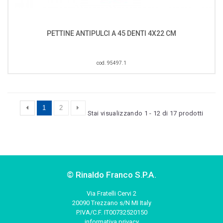
PETTINE ANTIPULCI A 45 DENTI 4X22 CM
cod. 95497.1
1
2
Stai visualizzando 1 - 12 di 17 prodotti
© Rinaldo Franco S.P.A.
Via Fratelli Cervi 2
20090 Trezzano s/N MI Italy
P.IVA/C.F. IT00732520150
informativa privacy